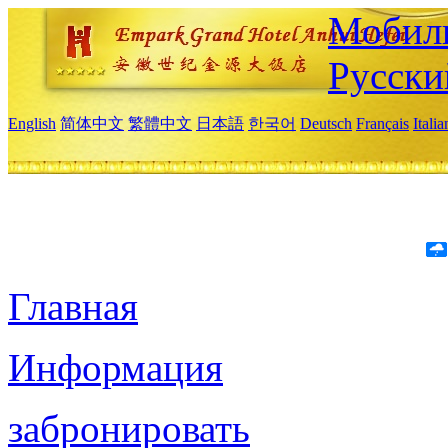
Мобиль
Русски
English
简体中文
繁體中文
日本語
한국어
Deutsch
Français
Itali
Главная
Информация
забронировать