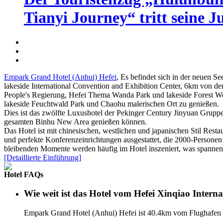
Tianyi Journey“ tritt seine J
Empark Grand Hotel (Anhui) Hefei
, Es befindet sich in der neuen Se
lakeside International Convention and Exhibition Center, 6km von de
People's Regierung, Hefei Thema Wanda Park und lakeside Forest We
lakeside Feuchtwald Park und Chaohu malerischen Ort zu genießen.
Dies ist das zwölfte Luxushotel der Pekinger Century Jinyuan Gruppe
gesamten Binhu New Area genießen können.
Das Hotel ist mit chinesischen, westlichen und japanischen Stil Rest
und perfekte Konferenzeinrichtungen ausgestattet, die 2000-Personen 
bleibenden Momente werden häufig im Hotel inszeniert, was spannen
[Detaillierte Einführung]
Hotel FAQs
Wie weit ist das Hotel vom Hefei Xinqiao Interna
Empark Grand Hotel (Anhui) Hefei ist 40.4km vom Flughafen e