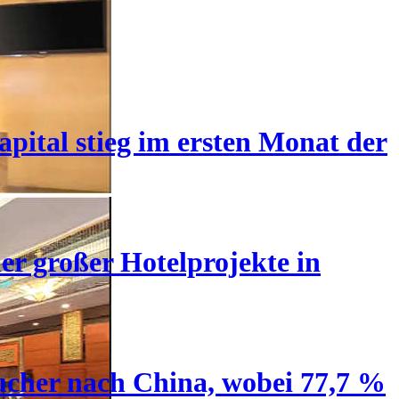
pital stieg im ersten Monat der
er großer Hotelprojekte in
ucher nach China, wobei 77,7 %