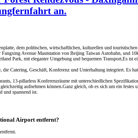
ungfernfahrt an.
enplatte, dem politischen, wirtschaftlichen, kulturellen und touristisch
r Fangxing Avenue Mautstation von Beijing Taiwan Autobahn, und 10km 
tland Park, mit eleganter Umgebung und bequemen Transport,Es ist ei
, die Catering, Geschäft, Konferenz und Unterhaltung integriert. Es h
aurants, 13-pillarless Konferenzräume mit unterschiedlichen Spezifikat
gleichzeitig aufnehmen können.Ganz gleich, ob es sich um ein festes u
d und spannend ist.
tional Airport entfernt?
ntfernt.