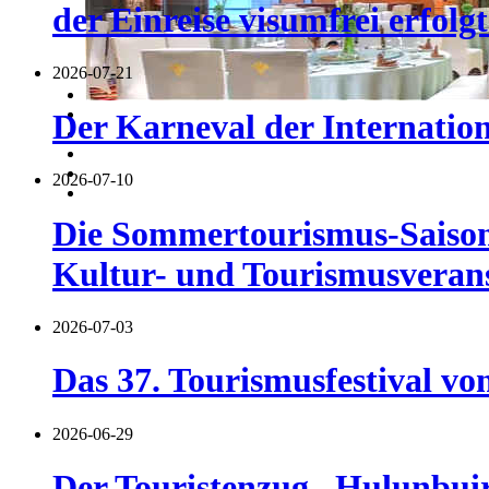
der Einreise visumfrei erfolgt
2026-07-21
Der Karneval der Internatio
2026-07-10
Die Sommertourismus-Saison 
Kultur- und Tourismusverans
2026-07-03
Das 37. Tourismusfestival vo
2026-06-29
Der Touristenzug „Hulunbuir 