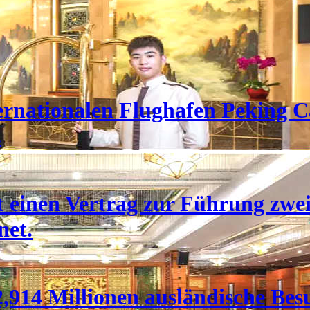
rnationalen Flughafen Peking Ca
.
 einen Vertrag zur Führung zwei
net.
,914 Millionen ausländische Bes