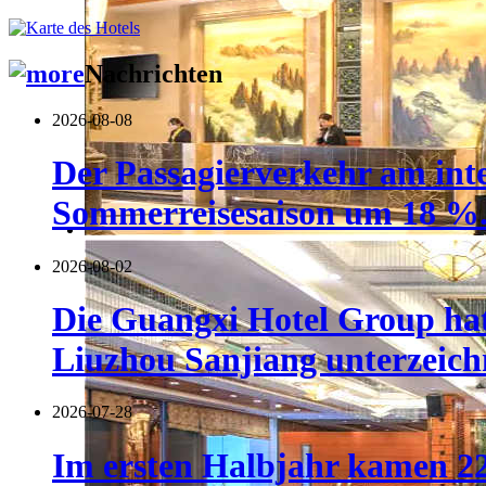
Nachrichten
2026-08-08
Der Passagierverkehr am inte
Sommerreisesaison um 18 %
2026-08-02
Die Guangxi Hotel Group hat
Liuzhou Sanjiang unterzeich
2026-07-28
Im ersten Halbjahr kamen 22