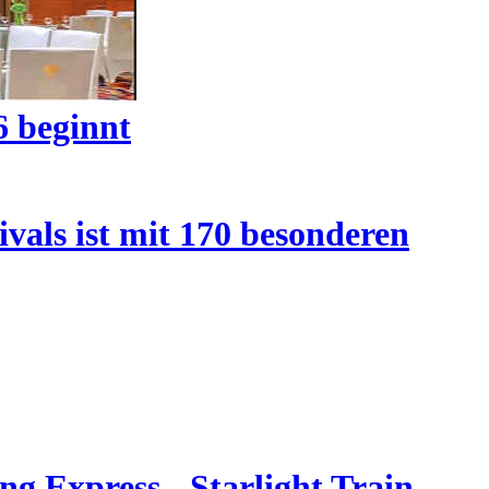
6 beginnt
vals ist mit 170 besonderen
g Express - Starlight Train -