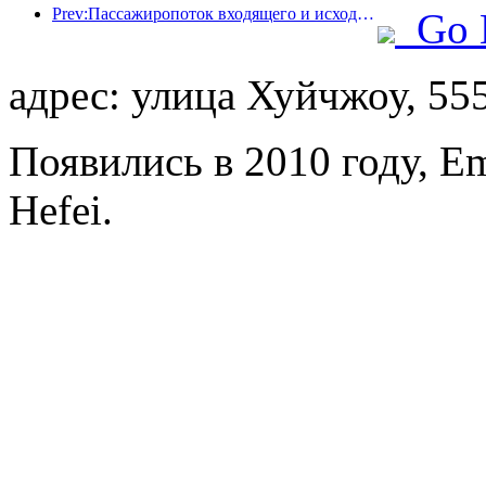
Prev:Пассажиропоток входящего и исходящего пассажиров аэропорта Шэньчжэня резко возрастает во время летних каникул, и многие иностранные авиакомпании увеличивают число своих маршрутов в Китае
Go 
адрес: улица Хуйчжоу, 55
Появились в 2010 году, Em
Hefei.