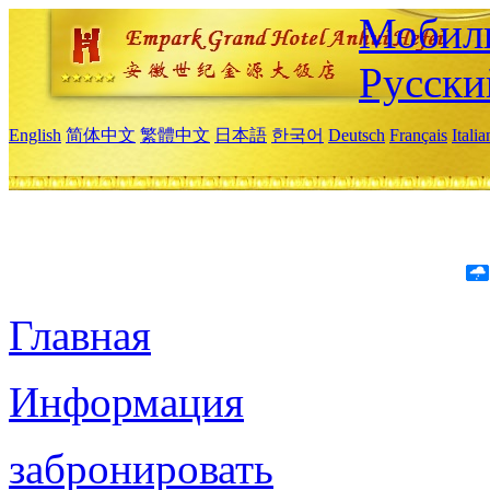
Мобиль
Русски
English
简体中文
繁體中文
日本語
한국어
Deutsch
Français
Itali
Главная
Информация
забронировать