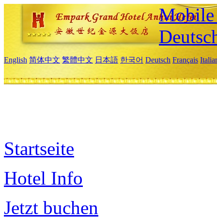
Mobile 
Deutsc
English
简体中文
繁體中文
日本語
한국어
Deutsch
Français
Itali
Startseite
Hotel Info
Jetzt buchen