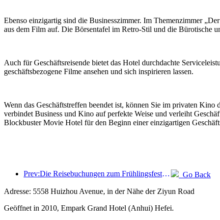
Ebenso einzigartig sind die Businesszimmer. Im Themenzimmer „Der Wo
aus dem Film auf. Die Börsentafel im Retro-Stil und die Bürotische un
Auch für Geschäftsreisende bietet das Hotel durchdachte Servicelei
geschäftsbezogene Filme ansehen und sich inspirieren lassen.
Wenn das Geschäftstreffen beendet ist, können Sie im privaten Kin
verbindet Business und Kino auf perfekte Weise und verleiht Geschäft
Blockbuster Movie Hotel für den Beginn einer einzigartigen Geschäfts
Prev:Die Reisebuchungen zum Frühlingsfest boomen! 2,3 Millionen Hotelunternehmen könnten einen guten Start hinlegen
Go Back
Adresse: 5558 Huizhou Avenue, in der Nähe der Ziyun Road
Geöffnet in 2010, Empark Grand Hotel (Anhui) Hefei.