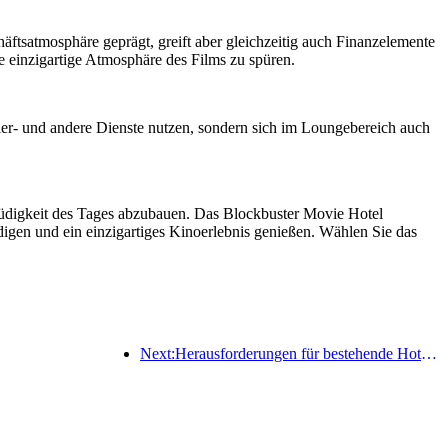
ftsatmosphäre geprägt, greift aber gleichzeitig auch Finanzelemente
ie einzigartige Atmosphäre des Films zu spüren.
ier- und andere Dienste nutzen, sondern sich im Loungebereich auch
Müdigkeit des Tages abzubauen. Das Blockbuster Movie Hotel
edigen und ein einzigartiges Kinoerlebnis genießen. Wählen Sie das
Next:Herausforderungen für bestehende Hotels im 2.0-Zeitalter: Modernisierung ist der Kern, das ist die wahre Wertinnovation