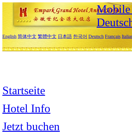
Mobile 
Deutsc
English
简体中文
繁體中文
日本語
한국어
Deutsch
Français
Itali
Startseite
Hotel Info
Jetzt buchen