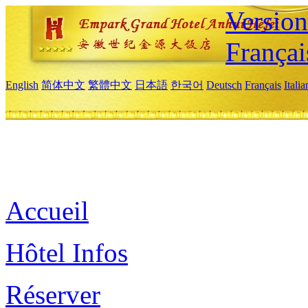
Versio
Françai
English
简体中文
繁體中文
日本語
한국어
Deutsch
Français
Itali
Accueil
Hôtel Infos
Réserver