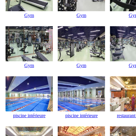
Gym
Gym
Gy
Gym
Gym
Gy
piscine intérieure
piscine intérieure
restaurant