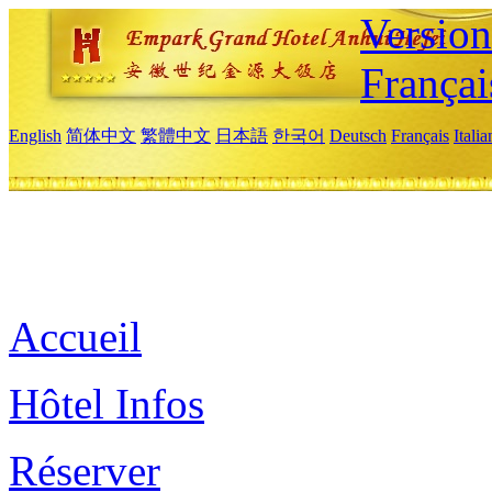
Versio
Françai
English
简体中文
繁體中文
日本語
한국어
Deutsch
Français
Itali
Accueil
Hôtel Infos
Réserver