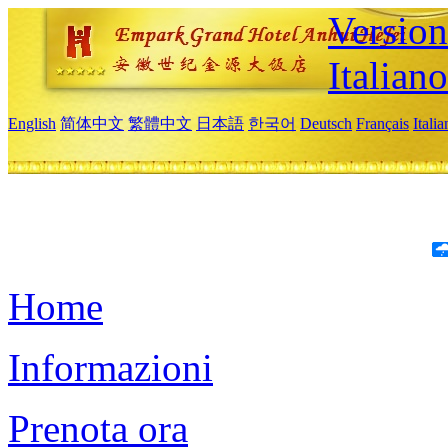
Version
Italiano
English
简体中文
繁體中文
日本語
한국어
Deutsch
Français
Itali
Home
Informazioni
Prenota ora