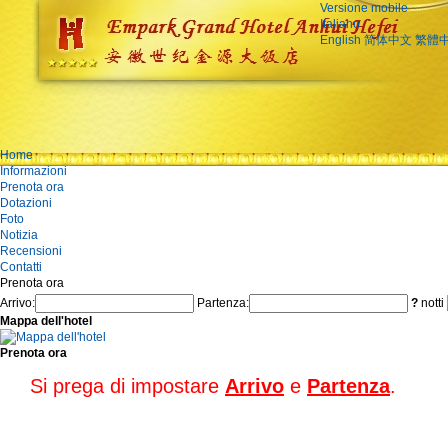
Versione mobile
Italiano
English
简体中文
繁體
Home
Informazioni
Prenota ora
Dotazioni
Foto
Notizia
Recensioni
Contatti
Prenota ora
Arrivo:
Partenza:
?
notti
Mappa dell'hotel
Prenota ora
Si prega di impostare
Arrivo
e
Partenza
.