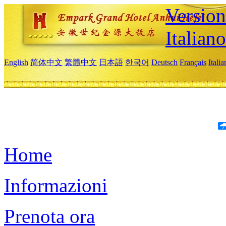
Version
Italiano
English
简体中文
繁體中文
日本語
한국어
Deutsch
Français
Itali
Home
Informazioni
Prenota ora