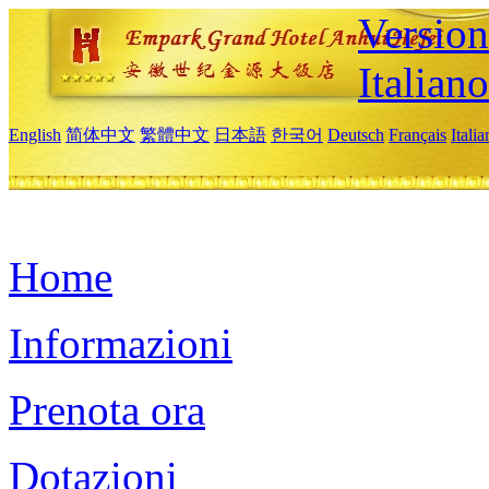
Version
Italiano
English
简体中文
繁體中文
日本語
한국어
Deutsch
Français
Itali
Home
Informazioni
Prenota ora
Dotazioni