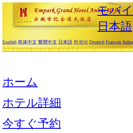
モバイ
日本語
English
简体中文
繁體中文
日本語
한국어
Deutsch
Français
Itali
ホーム
ホテル詳細
今すぐ予約