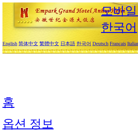
모바일
한국어
English
简体中文
繁體中文
日本語
한국어
Deutsch
Français
Itali
홈
옵션 정보