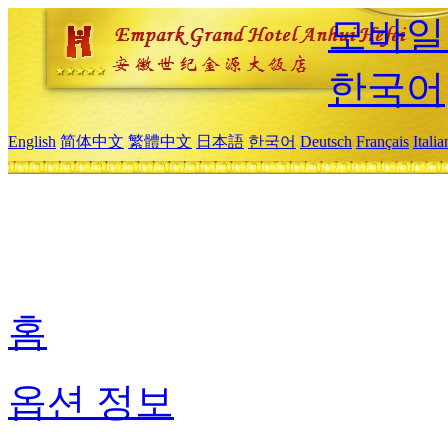
모바일
한국어
English
简体中文
繁體中文
日本語
한국어
Deutsch
Français
Itali
홈
옵션 정보