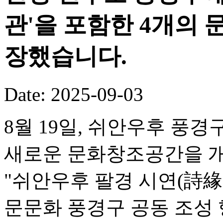
관'을 포함한 4개의
장했습니다.
Date: 2025-09-03
8월 19일, 쉬안우후 풍
새로운 문화창조공간을 개
"쉬안우후 팔경 시연(詩緣
문문화 풍경구 공동 조성