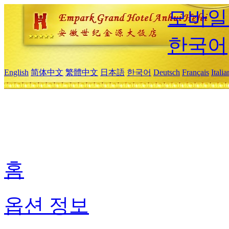
모바일
한국어
English
简体中文
繁體中文
日本語
한국어
Deutsch
Français
Itali
홈
옵션 정보