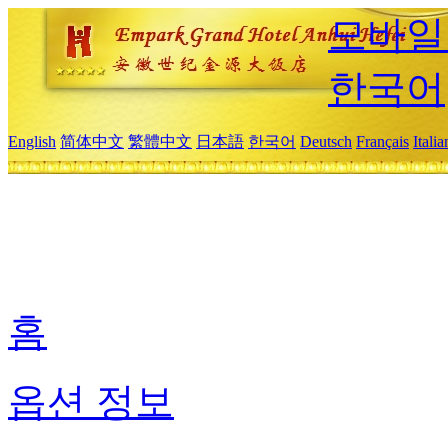
모바일
한국어
English
简体中文
繁體中文
日本語
한국어
Deutsch
Français
Itali
홈
옵션 정보