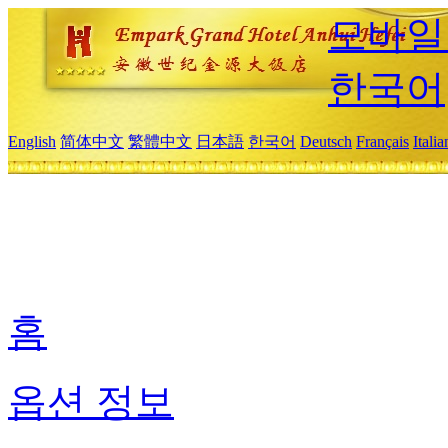
모바일
한국어
English
简体中文
繁體中文
日本語
한국어
Deutsch
Français
Itali
홈
옵션 정보