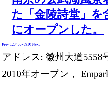
た「金陵詩堂」を
にオープンした。
Prev
1
2
3
4
5
6
7
8
9
10
Next
アドレス: 徽州大道55
2010年オープン， Empark Gra