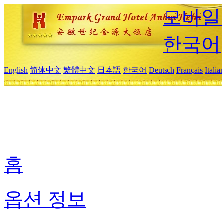
모바일
한국어
English
简体中文
繁體中文
日本語
한국어
Deutsch
Français
Itali
홈
옵션 정보